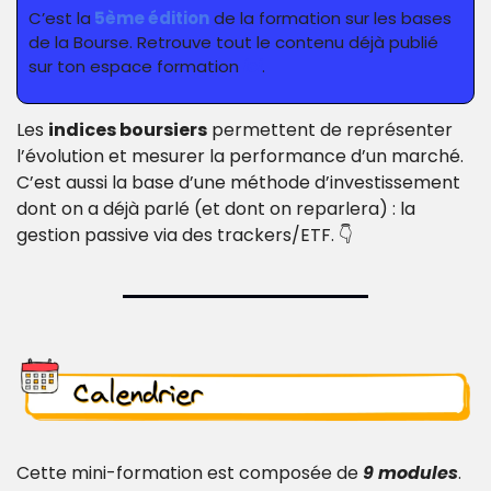
C’est la
 5ème édition
 de la formation sur les bases 
de la Bourse. Retrouve tout le contenu déjà publié 
sur ton espace formation 
ici
.
Les 
indices boursiers
 permettent de représenter 
l’évolution et mesurer la performance d’un marché. 
C’est aussi la base d’une méthode d’investissement 
dont on a déjà parlé (et dont on reparlera) : la 
gestion passive via des trackers/ETF. 👇
Cette mini-formation est composée de 
9 modules
.