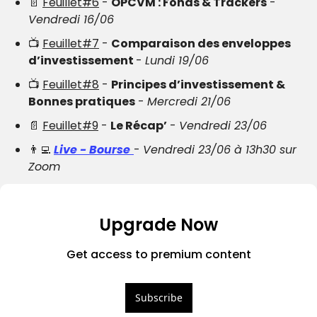
📄
Feuillet#6
 - 
OPCVM : Fonds & Trackers
 - 
Vendredi 16/06
📺 
Feuillet#7
 - 
Comparaison des enveloppes 
d’investissement 
- 
Lundi 19/06
📺 
Feuillet#8
 - 
Principes d’investissement & 
Bonnes pratiques
 - 
Mercredi 21/06
📄
Feuillet#9
 - 
Le Récap’
 - 
Vendredi 23/06
👨‍💻
Live - Bourse
- 
Vendredi 23/06 à 13h30 sur 
Zoom
Upgrade Now
Get access to premium content
Subscribe