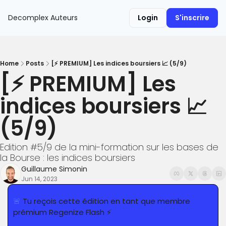
Decomplex
Auteurs
Login
S'inscrire
Home
Posts
[⚡️ PREMIUM] Les indices boursiers 📈 (5/9)
[⚡️ PREMIUM] Les 
indices boursiers 📈 
(5/9)
Edition #5/9 de la mini-formation sur les bases de 
la Bourse : les indices boursiers
Guillaume Simonin
Jun 14, 2023
🚨
 Tu reçois cette édition en tant que membre 
prémium Regenize Flash ⚡️