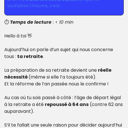
souhaites t'inscrire, c’est 
ici
.
⏱️ 
Temps de lecture
 : < 10 min
Hello à toi 
👋
Aujourd’hui on parle d’un sujet qui nous concerne 
tous : 
ta retraite
.
La préparation de sa retraite devient une 
réelle 
nécessité 
(même si elle l’a toujours été). 
Et la réforme de l’an passée nous le confirme !
Au cas où tu sois passé à côté : l’âge de départ légal 
à la retraite a été 
repoussé à 64 ans
 (contre 62 ans 
auparavant).
S’il te fallait une seule raison pour décider aujourd’hui 