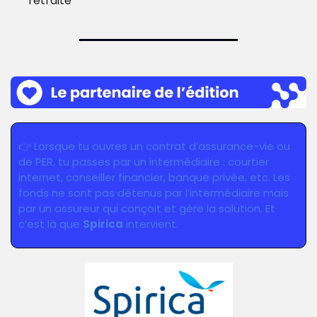
retraite
👉
 Lorsque tu ouvres un contrat d’assurance-vie ou 
de PER, tu passes par un intermédiaire : courtier 
internet, conseiller financier, banque privée, etc. Les 
fonds ne sont pas détenus par l’intermédiaire mais 
par un assureur qui conçoit et gère la solution. Et 
c’est là que 
Spirica
 intervient.