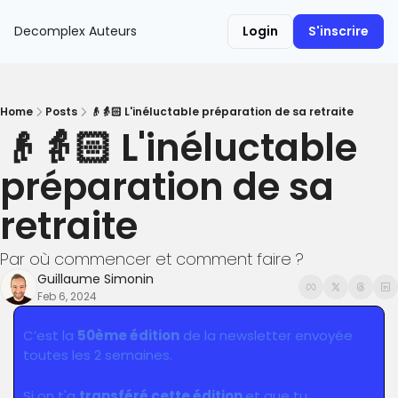
Decomplex
Auteurs
Login
S'inscrire
Home
Posts
👴👵🏻 L'inéluctable préparation de sa retraite
👴👵🏻 L'inéluctable 
préparation de sa 
retraite
Par où commencer et comment faire ?
Guillaume Simonin
Feb 6, 2024
C’est la 
50ème édition
 de la newsletter envoyée 
toutes les 2 semaines.
Si on t'a 
transféré cette édition 
et que tu 