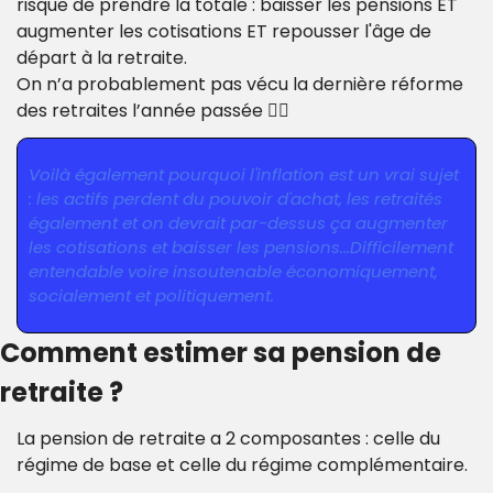
risque de prendre la totale : baisser les pensions ET 
augmenter les cotisations ET repousser l'âge de 
départ à la retraite.
On n’a probablement pas vécu la dernière réforme 
des retraites l’année passée 🤷‍♂️
Voilà également pourquoi l'inflation est un vrai sujet 
: les actifs perdent du pouvoir d'achat, les retraités 
également et on devrait par-dessus ça augmenter 
les cotisations et baisser les pensions...Difficilement 
entendable voire insoutenable économiquement, 
socialement et politiquement.
Comment estimer sa pension de 
retraite ?
La pension de retraite a 2 composantes : celle du 
régime de base et celle du régime complémentaire.