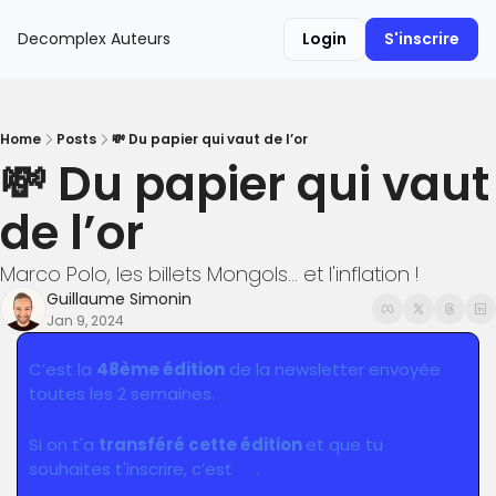
Decomplex
Auteurs
Login
S'inscrire
Home
Posts
💸 Du papier qui vaut de l’or
💸 Du papier qui vaut 
de l’or
Marco Polo, les billets Mongols... et l'inflation !
Guillaume Simonin
Jan 9, 2024
C’est la 
48ème édition
 de la newsletter envoyée 
toutes les 2 semaines.
Si on t'a 
transféré cette édition 
et que tu 
souhaites t'inscrire, c’est 
ici
.