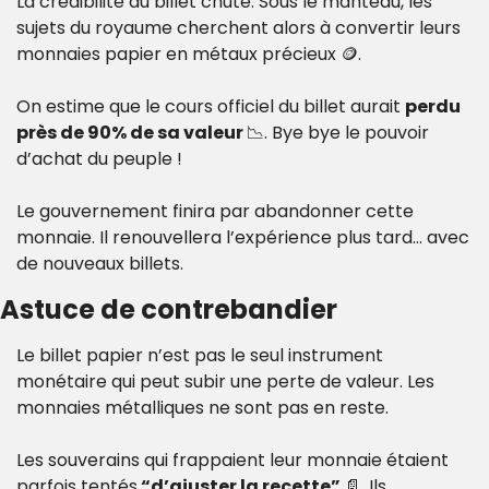
La crédibilité du billet chute. Sous le manteau, les 
sujets du royaume cherchent alors à convertir leurs 
monnaies papier en métaux précieux 
🪙
.
On estime que le cours officiel du billet aurait 
perdu 
près de 90% de sa valeur 
📉
. Bye bye le pouvoir 
d’achat du peuple ! 
Le gouvernement finira par abandonner cette 
monnaie. Il renouvellera l’expérience plus tard… avec 
de nouveaux billets.
Astuce de contrebandier
Le billet papier n’est pas le seul instrument 
monétaire qui peut subir une perte de valeur. Les 
monnaies métalliques ne sont pas en reste.
Les souverains qui frappaient leur monnaie étaient 
parfois tentés
 “d’ajuster la recette” 
📄
. Ils 