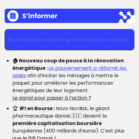
🗞 
Une sélection d’actus qu’il ne fallait pas manquer
🏠 Nouveau coup de pouce à la rénovation 
énergétique : 
Le gouvernement a réformé les 
aides
 afin d’inciter les ménages à mettre le 
paquet pour améliorer les performances 
énergétiques de leur logement.
Le signal pour passer à l’action ?
🏆 
#1 en Bourse : 
Novo Nordisk, le géant 
pharmaceutique danois 
🇩🇰
 devient la 
première capitalisation boursière
Européenne (400 milliards d’euros). C’est plus 
que le PIB Danois !