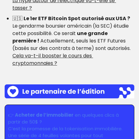
La hype autour de l'électrique va-t-elle se 
tasser ?
🇺🇸
Le 1er ETF Bitcoin Spot autorisé aux USA ? 
Le
gendarme boursier américain (la SEC) étudie 
cette possibilité. Ce serait 
une grande 
première ! 
Actuellement, seuls les ETF Futures 
(basés sur des contrats à terme) sont autorisés.
Cela va-t-il booster le cours des 
cryptomonnaies ?
👉
Acheter de l’immobilier
 en quelques clics à 
partir de 50$ ?
C’est la promesse de la tokenisation immobilière.
Une série de 4 feuilles volantes pour tout 