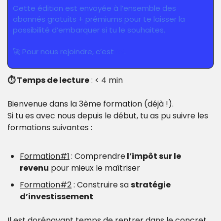
Cette édition est envoyée à l’ensemble des 
abonnés gratuits + prémiums pour te laisser la 
possibilité d’embarquer si tu le souhaites.
🚀
 Pour nous rejoindre, c’est 
ici
.
⏱ Temps de lecture
 : < 4 min 
Bienvenue dans la 3ème formation (déjà !).
Si tu es avec nous depuis le début, tu as pu suivre les 
formations suivantes :
Formation#1
: Comprendre
 l’impôt sur le 
revenu
 pour mieux le maîtriser
Formation#2
 : Construire sa 
stratégie 
d’investissement
Il est dorénavant temps de rentrer dans le concret 