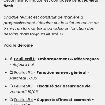
Cette mini-formation est composée de 
10 feuillets 
flash
.
Chaque feuillet est construit de manière à 
progressivement t’éclairer sur le sujet en moins de 
5 min : en format texte ou vidéo en fonction des 
besoins, mais toujours illustré 
🎨
Voici le 
déroulé
 :
📄
Feuillet#1 
- 
Embarquement & Idées reçues
-
 Aujourd’hui
📺 
Feuillet#2
 - 
Fonctionnement général
 - 
Mercredi 17/05
📺 
Feuillet#3
 - 
Fiscalité de l’assurance vie 
- 
Vendredi 19/05
📺 
Feuillet#4
 - 
Supports d’investissement
 - 