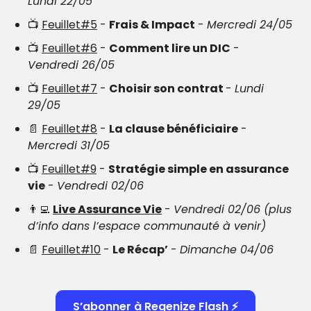
Lundi 22/05
📺 
Feuillet#5
 - 
Frais & Impact
 - 
Mercredi 24/05
📺 
Feuillet#6
 - 
Comment lire un DIC
 - 
Vendredi 26/05
📺 
Feuillet#7
 - 
Choisir son contrat 
- 
Lundi 
29/05
📄
Feuillet#8
 - 
La clause bénéficiaire
 - 
Mercredi 31/05
📺 
Feuillet#9
 - 
Stratégie simple en assurance 
vie
 - 
Vendredi 02/06
👨‍💻
Live Assurance Vie
 - 
Vendredi 02/06 (plus 
d’info dans l’espace communauté à venir)
📄
Feuillet#10
 - 
Le Récap’
 - 
Dimanche 04/06
S’abonner à Regenize Flash ⚡️