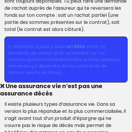
sont toujours disponibles. Tu peux faire une demande 
de rachat auprès de l’assureur qui te reversera les 
fonds sur ton compte : soit un rachat partiel (une 
partie des sommes présentes sur le contrat), soit 
total (le contrat est alors clôturé).
🚨
 Attention, il peut y avoir 
un déla
i entre ta 
demande de rachat et le versement sur ton 
compte (parfois immédiatement, parfois plusieurs 
semaines, ça dépendra de ton contrat et de 
l’acteur que tu as choisi).
❌
 Une assurance vie n’est pas une 
assurance décès
Il existe plusieurs types d’assurance vie. Dans sa 
version la plus répandue et la plus commercialisée, il 
s’agit avant tout d’un produit d’épargne qui ne 
couvre pas le risque de décès mais permet de 