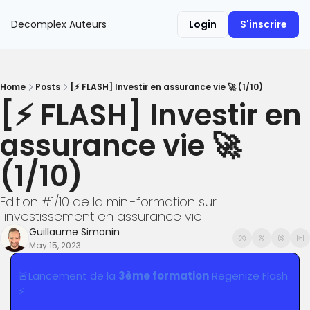
Decomplex
Auteurs
Login
S'inscrire
Home
Posts
[⚡️ FLASH] Investir en assurance vie 🚀 (1/10)
[⚡️ FLASH] Investir en 
assurance vie 🚀 
(1/10)
Edition #1/10 de la mini-formation sur 
l'investissement en assurance vie
Guillaume Simonin
May 15, 2023
🚨
Lancement de la 
3ème formation
 Regenize Flash 
⚡️