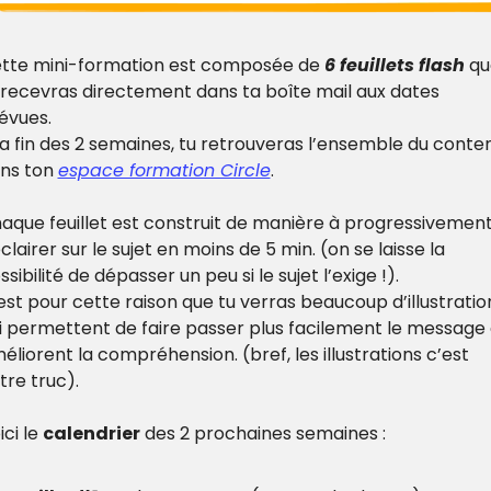
tte mini-formation est composée de 
6 feuillets flash
 qu
 recevras directement dans ta boîte mail aux dates 
évues.
la fin des 2 semaines, tu retrouveras l’ensemble du conten
ns ton 
espace formation Circle
. 
aque feuillet est construit de manière à progressivement
éclairer sur le sujet en moins de 5 min. (on se laisse la 
ssibilité de dépasser un peu si le sujet l’exige !).
est pour cette raison que tu verras beaucoup d’illustration
i permettent de faire passer plus facilement le message e
éliorent la compréhension. (bref, les illustrations c’est 
tre truc).
ci le 
calendrier
 des 2 prochaines semaines :