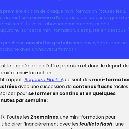
a première édition de chaque mini-formation (toutes les 2 
emaines) sera envoyée à l’ensemble des abonnés gratuits +
rémiums. Si tu veux t’abonner pour embarquer dès 
ujourd’hui sur cette mini-formation, c’est juste en dessous. 
a prochaine 
newsletter gratuite
 sera envoyée la semaine 
rochaine avec un nouveau format !
est le top départ de l’offre premium et donc le départ de 
emière mini-formation. 
tit rappel : 
Regenize Flash ⚡️
, ce sont 
des 
mini-formation
lustrées
 avec une succession de 
contenus flashs
 faciles 
sorber pour
 se former en continu et en quelques 
nutes par semaine :
🗓 Toutes les
 2 semaines
, une mini-formation pour 
t’éclairer financièrement avec les 
feuillets flash
 : une 