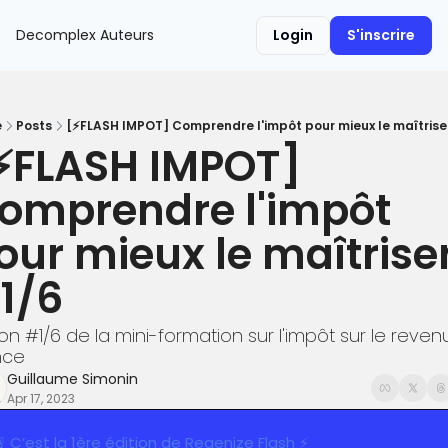
Decomplex
Auteurs
Login
S'inscrire
e
Posts
[⚡️FLASH IMPOT] Comprendre l'impôt pour mieux le maîtriser
⚡️FLASH IMPOT] 
omprendre l'impôt 
our mieux le maîtriser
 1/6
ion #1/6 de la mini-formation sur l'impôt sur le reven
nce
Guillaume Simonin
Apr 17, 2023

 C’est la 1ère édition de Regenize Flash ⚡️