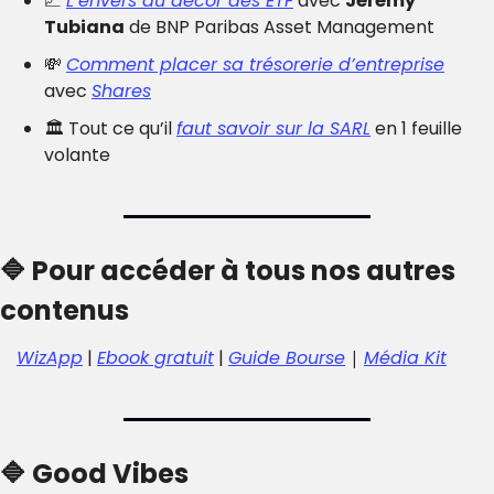
📈
L’envers du décor des ETF
 avec 
Jérémy 
Tubiana
 de BNP Paribas Asset Management
💸
Comment placer sa trésorerie d’entreprise
avec 
Shares
🏛️ Tout ce qu’il 
faut savoir sur la SARL
 en 1 feuille 
volante
🔷
 Pour accéder à tous nos autres 
contenus
WizApp
 | 
Ebook gratuit
 | 
Guide Bourse
| 
Média Kit
🔷
 Good Vibes