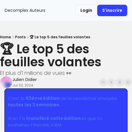
Decomplex
Auteurs
Login
S'inscrire
Home
Posts
🏆 Le top 5 des feuilles volantes
🏆 Le top 5 des 
feuilles volantes
Et plus d'1 millions de vues 👀
Julien Didier
Jul 30, 2024
C’est la 
63ème édition
 de la newsletter envoyée 
toutes les 2 semaines.
Si on t'a 
transféré cette édition 
et que tu 
souhaites t'inscrire, c’est 
ici
.