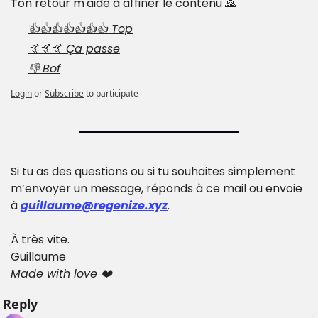
Ton retour m'aide à affiner le contenu 🙏
👍👍👍👍👍👍👍 Top
🤙🤙🤙 Ça passe
👎 Bof
Login
or
Subscribe
to participate
Si tu as des questions ou si tu souhaites simplement 
m’envoyer un message, réponds à ce mail ou envoie 
à 
guillaume@regenize.xyz
.
À très vite.
Guillaume
Made with love ❤️
Reply