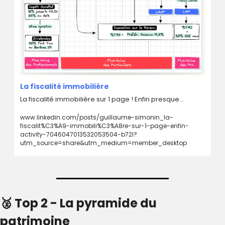
La fiscalité immobilière
La fiscalité immobilière sur 1 page ! Enfin presque... 
www.linkedin.com/posts/guillaume-simonin_la-
fiscalit%C3%A9-immobili%C3%A8re-sur-1-page-enfin-
activity-7046047013532053504-b72l?
utm_source=share&utm_medium=member_desktop
🥈
 Top 2 - La pyramide du 
patrimoine