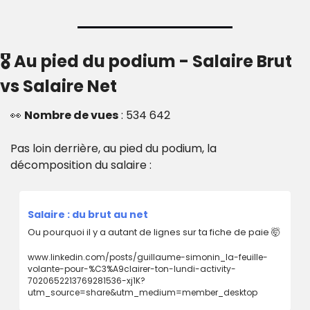
🎖 Au pied du podium - Salaire Brut 
vs Salaire Net
👀
Nombre de vues
 : 534 642
Pas loin derrière, au pied du podium, la 
décomposition du salaire : 
Salaire : du brut au net
Ou pourquoi il y a autant de lignes sur ta fiche de paie 
🤯
www.linkedin.com/posts/guillaume-simonin_la-feuille-
volante-pour-%C3%A9clairer-ton-lundi-activity-
7020652213769281536-xj1K?
utm_source=share&utm_medium=member_desktop