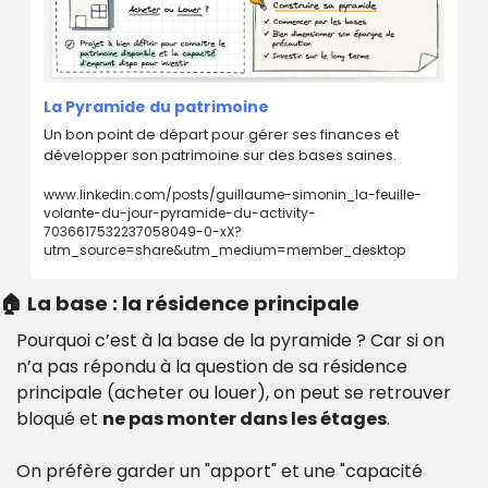
La Pyramide du patrimoine
Un bon point de départ pour gérer ses finances et 
développer son patrimoine sur des bases saines. 
www.linkedin.com/posts/guillaume-simonin_la-feuille-
volante-du-jour-pyramide-du-activity-
7036617532237058049-0-xX?
utm_source=share&utm_medium=member_desktop
🏠 La base : la résidence principale
Pourquoi c’est à la base de la pyramide ? Car si on 
n’a pas répondu à la question de sa résidence 
principale (acheter ou louer), on peut se retrouver 
bloqué et 
ne pas monter dans les étages
.
On préfère garder un "apport" et une "capacité 