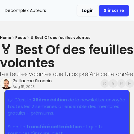
Decomplex
Auteurs
Login
S'inscrire
Home
Posts
🏅 Best Of des feuilles volantes
🏅 Best Of des feuilles 
volantes
Les feuilles volantes que tu as préféré cette année
Guillaume Simonin
Aug 15, 2023
👉 C’est la 
38ème édition
 de la newsletter envoyée 
toutes les 2 semaines à l’ensemble des membres 
gratuits + prémiums.
Si on t'a 
transféré cette édition 
et que tu 
souhaites t'inscrire, c’est 
ici
.