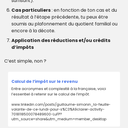
suffisant).
Cas particuliers
 : en fonction de ton cas et du 
résultat à l’étape précédente, tu peux être 
soumis au plafonnement du quotient familial ou 
encore à la décote.
Application des réductions et/ou crédits 
d’impôts
C’est simple, non ?
Calcul de l’impôt sur le revenu
Entre acronymes et complexité à la française, voici 
l’essentiel à retenir sur le calcul de l’impôt.
www.linkedin.com/posts/guillaume-simonin_la-feuille-
volante-de-ce-lundi-pour-s%C3%A9clairer-activity-
7018118500078489600-LuFP?
utm_source=share&utm_medium=member_desktop