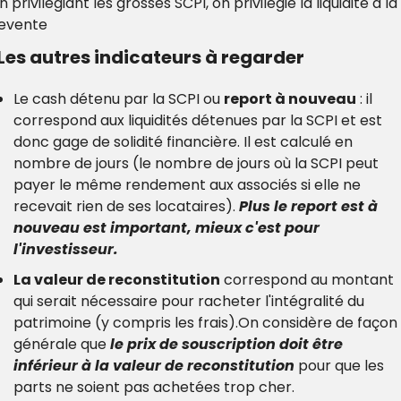
n privilégiant les grosses SCPI, on privilégie la liquidité à la 
evente
Les autres indicateurs à regarder
Le cash détenu par la SCPI ou 
report à nouveau
 : il 
correspond aux liquidités détenues par la SCPI et est 
donc gage de solidité financière. Il est calculé en 
nombre de jours (le nombre de jours où la SCPI peut 
payer le même rendement aux associés si elle ne 
recevait rien de ses locataires). 
Plus le report est à 
nouveau est important, mieux c'est pour 
l'investisseur.
La valeur de reconstitution
 correspond au montant 
qui serait nécessaire pour racheter l'intégralité du 
patrimoine (y compris les frais).
On considère de façon 
générale que 
le prix de souscription doit être 
inférieur à la valeur de reconstitution
 pour que les 
parts ne soient pas achetées trop cher.