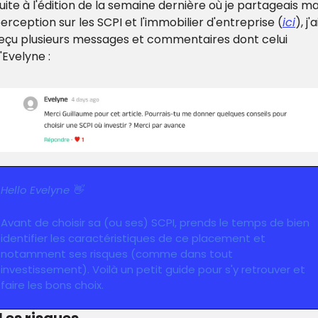
uite à l'édition de la semaine dernière où je partageais ma
erception sur les SCPI et l'immobilier d'entreprise (
ici
), j'ai
eçu plusieurs messages et commentaires dont celui 
'Evelyne :
Hello Evelyne 👋
Avant de choisir sa (ou ses) SCPI, prends le temps de bien 
identifier les caractéristiques de ce placement et 
notamment ses risques (comme dans tout 
investissement). Voilà un petit guide pour s'y retrouver et 
faire les bons choix.