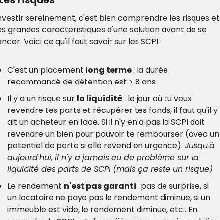
 Les risques
nvestir sereinement, c'est bien comprendre les risques et 
es grandes caractéristiques d'une solution avant de se 
ancer. Voici ce qu'il faut savoir sur les SCPI :
C'est un placement 
long terme 
: la durée 
recommandé de détention est > 8 ans
Il y a un risque sur 
la liquidité
 : le jour où tu veux 
revendre tes parts et récupérer tes fonds, il faut qu'il y 
ait un acheteur en face. Si il n'y en a pas la SCPI doit 
revendre un bien pour pouvoir te rembourser (avec un 
potentiel de perte si elle revend en urgence). 
Jusqu'à 
aujourd'hui, il n'y a jamais eu de problème sur la 
liquidité des parts de SCPI (mais ça reste un risque)
Le rendement 
n'est pas garanti 
: pas de surprise, si 
un locataire ne paye pas le rendement diminue, si un 
immeuble est vide, le rendement diminue, etc.. En 