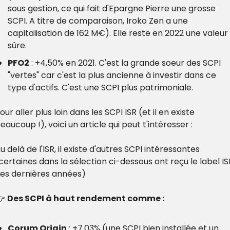
sous gestion, ce qui fait d'Epargne Pierre une grosse 
SCPI. A titre de comparaison, Iroko Zen a une 
capitalisation de 162 M€). Elle reste en 2022 une valeur 
sûre.
PFO2
 : +4,50% en 2021. C'est la grande soeur des SCPI 
"vertes" car c'est la plus ancienne à investir dans ce 
type d'actifs. C'est une SCPI plus patrimoniale.
our aller plus loin dans les SCPI ISR (et il en existe 
eaucoup !), voici un article qui peut t'intéresser :
u delà de l'ISR, il existe d'autres SCPI intéressantes 
certaines dans la sélection ci-dessous ont reçu le label ISR
es dernières années)
 
Des SCPI à haut rendement comme :
Corum Origin
 : +7.03% (une SCPI bien installée et un 