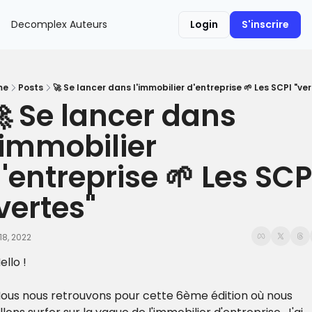
Decomplex
Auteurs
Login
S'inscrire
me
Posts
🚀 Se lancer dans l'immobilier d'entreprise 🌱 Les SCPI "ve
 Se lancer dans 
'immobilier 
'entreprise 🌱 Les SCPI
vertes"
18, 2022
ello !
ous nous retrouvons pour cette 6ème édition où nous 