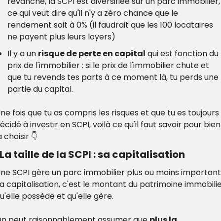
revanche, la SCPI est diversifiée sur un parc immobilier, 
ce qui veut dire qu'il n'y a zéro chance que le 
rendement soit à 0% (il faudrait que les 100 locataires 
ne payent plus leurs loyers)
Il y a un 
risque de perte en capital
 qui est fonction du 
prix de l'immobilier : si le prix de l'immobilier chute et 
que tu revends tes parts à ce moment là, tu perds une 
partie du capital.
ne fois que tu as compris les risques et que tu es toujours 
écidé à investir en SCPI, voilà ce qu'il faut savoir pour bien 
a choisir 👇
 La taille de la SCPI : sa capitalisation
ne SCPI gère un parc immobilier plus ou moins important.
a capitalisation, c'est le montant du patrimoine immobilie
u'elle possède et qu'elle gère.
n peut raisonnablement assumer que 
plus la 