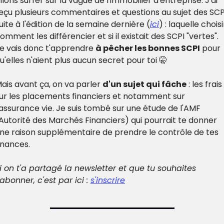
llons surfer sur la vague de l'immobilier d'entreprise. J'ai 
eçu plusieurs commentaires et questions au sujet des SCPI
uite à l'édition de la semaine dernière (
ici
) : laquelle choisir
omment les différencier et si il existait des SCPI "vertes". 
e vais donc t'apprendre 
à pêcher les bonnes SCPI
 pour 
u'elles n'aient plus aucun secret pour toi 🤫
ais avant ça, on va parler 
d'un sujet qui fâche
 : les frais 
ur les placements financiers et notamment sur 
'assurance vie. Je suis tombé sur une étude de l'AMF 
Autorité des Marchés Financiers) qui pourrait te donner 
ne raison supplémentaire de prendre le contrôle de tes 
inances.
i on t'a partagé la newsletter et que tu souhaites 
'abonner, c'est par ici : 
s'inscrire