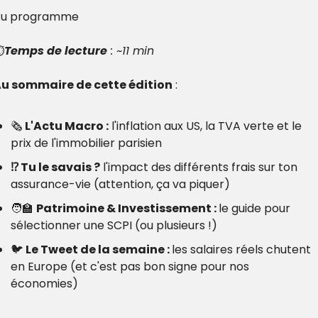
Au programme
️
Temps de lecture
 : ~11 min
u sommaire de cette édition
 :
🗞️
 L'Actu Macro :
 l'inflation aux US, la TVA verte et le 
prix de l'immobilier parisien
⁉️ Tu le savais ?
 l'impact des différents frais sur ton 
assurance-vie (attention, ça va piquer)
🧑‍🏫 
Patrimoine & Investissement : 
le guide pour 
sélectionner une SCPI (ou plusieurs !)
🐦 
Le Tweet de la semaine : 
les salaires réels chutent 
en Europe (et c'est pas bon signe pour nos 
économies)