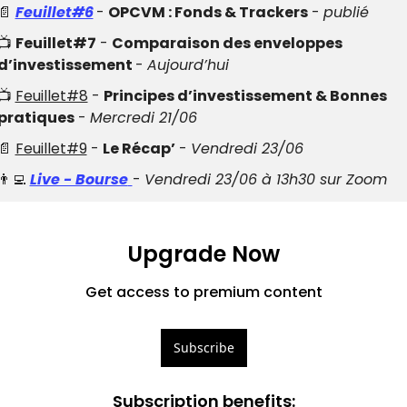
📄
Feuillet#6
- 
OPCVM : Fonds & Trackers
 - 
publié
📺 
Feuillet#7
 - 
Comparaison des enveloppes 
d’investissement 
- 
Aujourd’hui
📺 
Feuillet#8
 - 
Principes d’investissement & Bonnes 
pratiques
 - 
Mercredi 21/06
📄
Feuillet#9
 - 
Le Récap’
 - 
Vendredi 23/06
👨‍💻
Live - Bourse
- 
Vendredi 23/06 à 13h30 sur Zoom
Upgrade Now
Get access to premium content
Subscribe
Subscription benefits
: