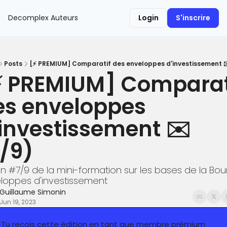
Decomplex
Auteurs
Login
S'inscrire
Posts
[⚡️ PREMIUM] Comparatif des enveloppes d'investissement ✉
⚡️ PREMIUM] Comparati
es enveloppes 
investissement ✉️ 
7/9)
on #7/9 de la mini-formation sur les bases de la Bours
loppes d'investissement
Guillaume Simonin
Jun 19, 2023
 Tu reçois cette édition en tant que membre prémium 