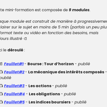
te mini-formation est composée de 
9 modules
.
que module est construit de manière à progressivemen
clairer sur le sujet en moins de 5 min (parfois un peu plus)
format texte ou vidéo en fonction des besoins, mais 
ours illustré 
🎨
i le 
déroulé
 :
📄
Feuillet#1
- 
Bourse : Tour d’horizon
 -
 publié
📺 
Feuillet#2
- 
La mécanique des intérêts composés
publié
📺 
Feuillet#3
- 
Les actions 
- 
publié
📺 
Feuillet#4
 - 
Les obligations
 - 
publié
📺 
Feuillet#5
 - 
Les indices boursiers
 - 
publié