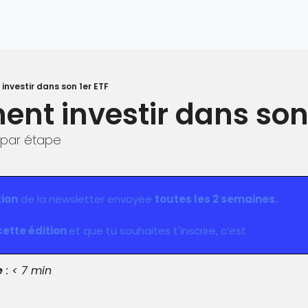
investir dans son 1er ETF
nt investir dans son 
 par étape
ion
 de la newsletter envoyée 
toutes les 2 semaines.
ette édition 
et que tu souhaites t'inscrire, c’est 
ici
.
e
 : < 7 min