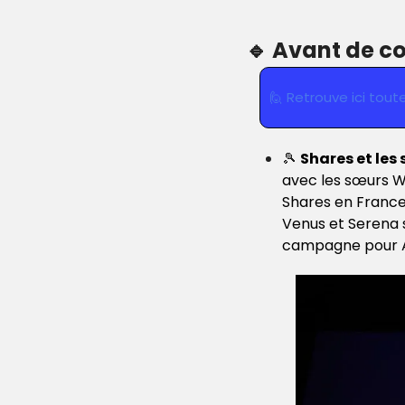
🔹
 Avant de 
🙋
 Retrouve ici tout
🎾
Shares et les
avec les sœurs Wi
Shares en France
Venus et Serena s
campagne pour Ap