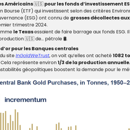
s Américains 
🇺🇸
pour les fonds d’investissement ES
n Bourse (ETF) qui investissent selon des critères Enviro
uvernance (ESG) ont connu de 
grosses décollectes aux 
emier trimestre 2024.
comme 
le Texas 
essaient de faire barrage aux fonds ESG. Il 
production 
🇺🇸
 de… pétrole 
🛢
. 
d’or pour les Banques centrales
u site 
InGoldWeTrust
, on voit qu’elles ont acheté 
1082 to
! Cela représente environ 
1/3 de la production annuelle
s instabilités géopolitiques boostent la demande pour le mét