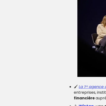
🖌
La 1ʳᵉ agence 
entreprises, insti
financière
 auprè