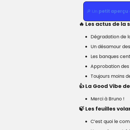
🔎
 Un 
petit aperçu
🔥
Les actus de la
Dégradation de la
Un désamour des
Les banques centr
Approbation des 
Toujours moins d
👍
 La Good Vibe d
Merci à Bruno !
🍃
 Les feuilles vol
C’est quoi le com