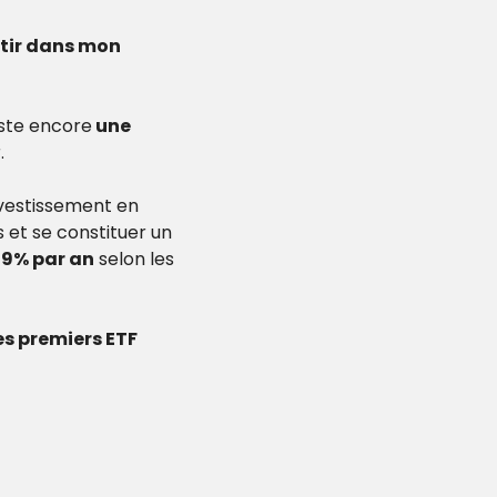
tir dans mon 
este encore
 une 
.
vestissement en 
et se constituer un 
 9% par an
 selon les 
 comment acheter tes premiers ETF 