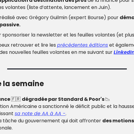
application à destination des pros
 de la finance pour s
les volantes (liste d’attente, lancement en Juin).
réalisé avec Grégory Guilmin (expert Bourse) pour 
démar
passive.
 sponsoriser la newsletter et les feuilles volantes (et plus 
peux retrouver et lire les 
précédentes éditions
 et égalem
s nouvelles feuilles volantes en me suivant sur 
LinkedI
e la semaine
ance 
🇫🇷
dégradée par Standard & Poor's 
📉
ion Américaine a sanctionné le déficit public et la hausse
issant 
sa note de AA à AA -
.
a tâche du gouvernement qui doit affronter 
des motions
onale.