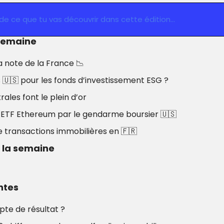
 de ce que tu vas découvrir dans cette édition…
 semaine
 note de la France 
📉
 
🇺🇸
 pour les fonds d’investissement ESG ?
ales font le plein d’or
ETF Ethereum par le gendarme boursier 
🇺🇸
e transactions immobilières en 
🇫🇷
e la semaine
antes
pte de résultat ?