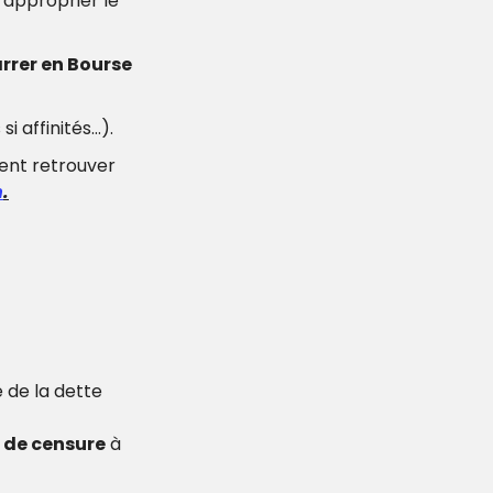
’approprier le 
rer en Bourse 
si affinités…).
ent retrouver 
n
.
 de la dette 
 de censure
 à 