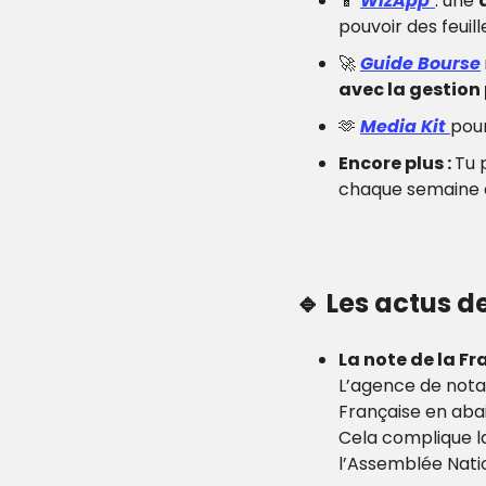
📱
WizApp
: une 
pouvoir des feuil
🚀
Guide Bourse
avec la gestion 
🫶
Media Kit 
pour
Encore plus : 
Tu 
chaque semaine de
🔹
Les actus d
La note de la Fr
L’agence de notat
Française en aba
Cela complique l
l’Assemblée Nati