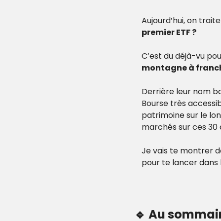
Aujourd’hui, on trait
premier ETF ?
C’est du déjà-vu pour
montagne à franch
Derrière leur nom b
Bourse très accessib
patrimoine sur le l
marchés sur ces 30 
Je vais te montrer d
pour te lancer dans 
🔹
 Au sommair