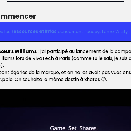
commencer 
es les
 ressources et infos
 concernant l’écosystème Wizify
 sœurs Williams
 : j’ai participé au lancement de la camp
lliams lors de VivaTech à Paris 
(comme tu le sais, je suis
). 
ont égéries de la marque, et on ne les avait pas vues en
ple. On souhaite le même destin à Shares 
😉
.