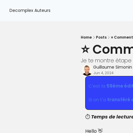
Decomplex
Auteurs
Home
Posts
⭐️ Comment 
⭐️ Comme
Je te montre étape
Guillaume Simonin
Jun 4, 2024
C’est la 
59ème édit
Si on t'a 
transféré c
⏱️ 
Temps de lectur
Hello 
👋