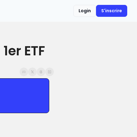
Login
S'inscrire
1er ETF