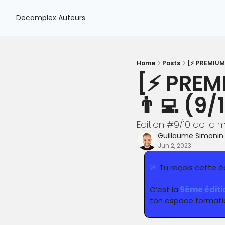
Decomplex
Auteurs
Home
Posts
[⚡️ PREMIUM]
[⚡️ PREM
👨‍💻 (9/
Edition #9/10 de la 
Guillaume Simonin
Jun 2, 2023
🚨
 Tu reçois cette 
C’est la
 9ème éditi
ton espace formati