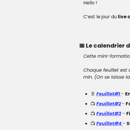
Hello !
C’est le jour du 
live
📅
 Le calendrier 
Cette mini-formati
Chaque feuillet est 
min. (On se laisse la
📄
Feuillet#1 
- 
E
📺 
Feuillet#2
- 
F
📺 
Feuillet#3
 - 
F
📺 
Feuillet#4 
- 
S