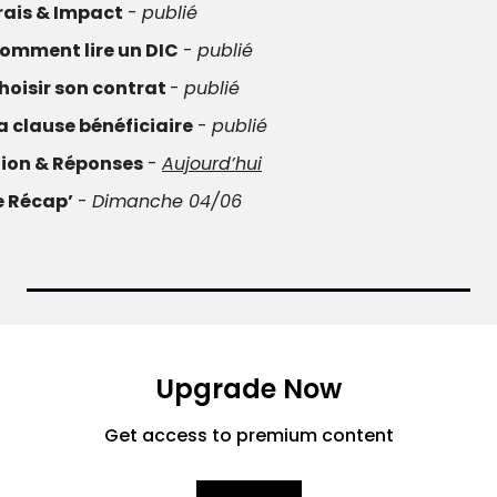
rais & Impact
 - 
publié
omment lire un DIC
 - 
publié
hoisir son contrat 
- 
publié
a clause bénéficiaire
 - 
publié
ion & Réponses
 - 
Aujourd’hui
e Récap’
 - 
Dimanche 04/06
Upgrade Now
Get access to premium content