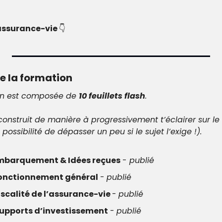
 assurance-vie 
👇
de la formation
on est composée de 
10 feuillets flash
.
construit de manière à progressivement t’éclairer sur le 
 possibilité de dépasser un peu si le sujet l’exige !).
mbarquement & Idées reçues
 -
 publié
onctionnement général
 - 
publié
iscalité de l’assurance-vie 
- 
publié
upports d’investissement
 - 
publié