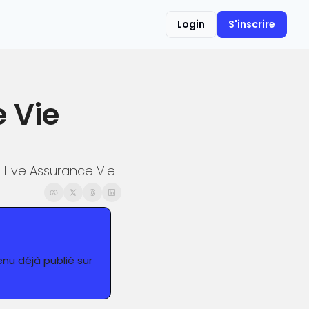
Login
S'inscrire
 Vie 
: Live Assurance Vie
nu déjà publié sur 