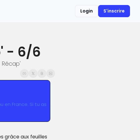
Login
S'inscrire
' - 6/6
e Récap'
u en France. Si tu as 
s grâce aux feuilles 