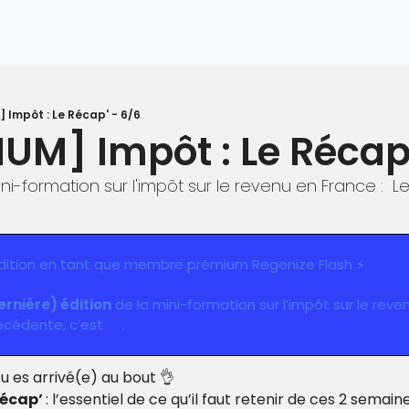
 Impôt : Le Récap' - 6/6
IUM] Impôt : Le Récap
ni-formation sur l'impôt sur le revenu en France :  L
édition en tant que membre prémium Regenize Flash ⚡️
ernière) édition
 de la mini-formation sur l’impôt sur le reven
écédente, c’est 
ici
. 
tu es arrivé(e) au bout 
👌
récap’ 
: l’essentiel de ce qu’il faut retenir de ces 2 semaine