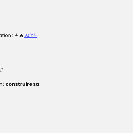
ion : 
👨‍🎓
 Mini-
il
nt 
construire sa 