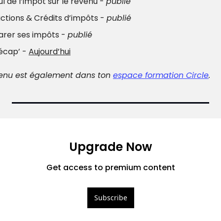
cul de l’impôt sur le revenu - 
publié
uctions & Crédits d’impôts - 
publié
larer ses impôts - 
publié
Récap’ - 
Aujourd’hui
enu est également dans ton 
espace formation Circle
. 
Upgrade Now
Get access to premium content
Subscribe