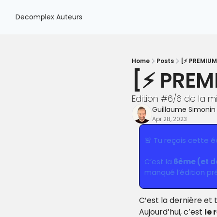
Decomplex
Auteurs
Home
Posts
[⚡️ PREMIUM]
[⚡️ PREM
Edition #6/6 de la mi
Guillaume Simonin
Apr 28, 2023
🚨
 Tu reçois cette 
C’est la
 6ème (et d
manqué l’édition pr
C’est la dernière et 
Aujourd’hui, c’est 
le 