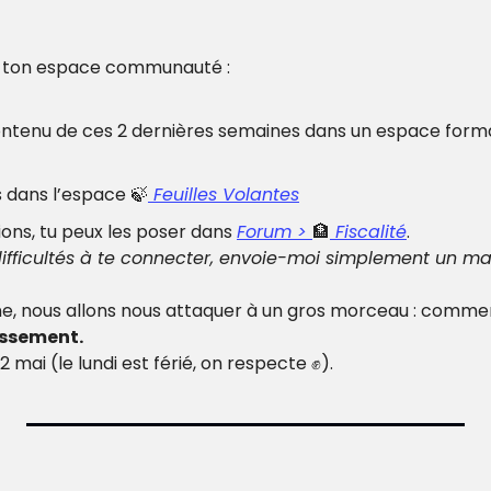
s ton espace communauté : 
ntenu de ces 2 dernières semaines dans un espace format
s dans l’espace 
🍃
 Feuilles Volantes
ions, tu peux les poser dans 
Forum > 
🏦
 Fiscalité
.
 difficultés à te connecter, envoie-moi simplement un ma
e, nous allons nous attaquer à un gros morceau : comme
issement.
mai (le lundi est férié, on respecte 
✊
).