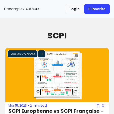
Decomplex
Auteurs
Login
S'inscrire
SCPI
Feuilles Volantes
+1
Mar 15, 2023
2 min read
•
SCPI Européenne vs SCPI Française - 