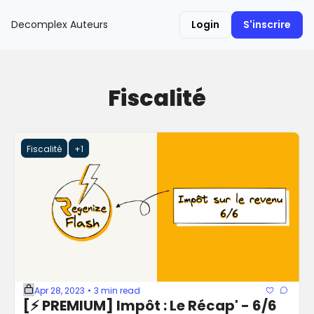
Decomplex
Auteurs
Login
S'inscrire
Fiscalité
Fiscalité
+1
Apr 28, 2023
3 min read
•
[⚡️ PREMIUM] Impôt : Le Récap' - 6/6