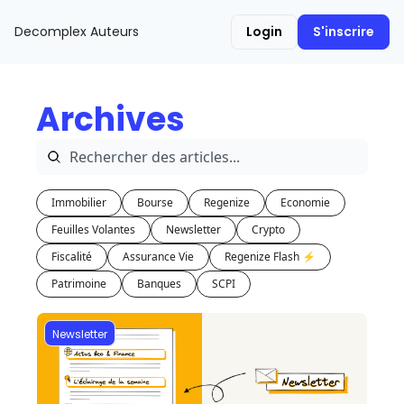
Decomplex
Auteurs
Login
S'inscrire
Archives
Immobilier
Bourse
Regenize
Economie
Feuilles Volantes
Newsletter
Crypto
Fiscalité
Assurance Vie
Regenize Flash ⚡️
Patrimoine
Banques
SCPI
Newsletter