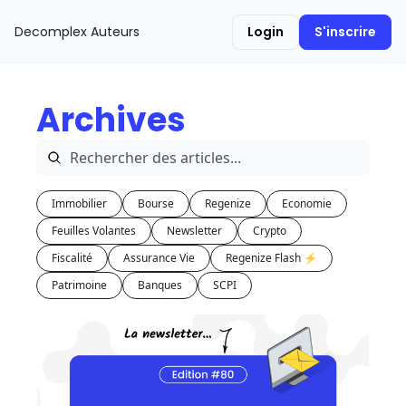
Decomplex
Auteurs
Login
S'inscrire
Archives
Immobilier
Bourse
Regenize
Economie
Feuilles Volantes
Newsletter
Crypto
Fiscalité
Assurance Vie
Regenize Flash ⚡️
Patrimoine
Banques
SCPI