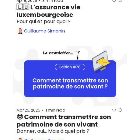
Apr 8, 2025
13 min read
•
🇱🇺 L'assurance vie 
luxembourgeoise 
Pour qui et pour quoi ?
Guillaume Simonin
Mar 25, 2025
11 min read
•
🤓 Comment transmettre son 
patrimoine de son vivant
Donner, oui... Mais à quel prix ?