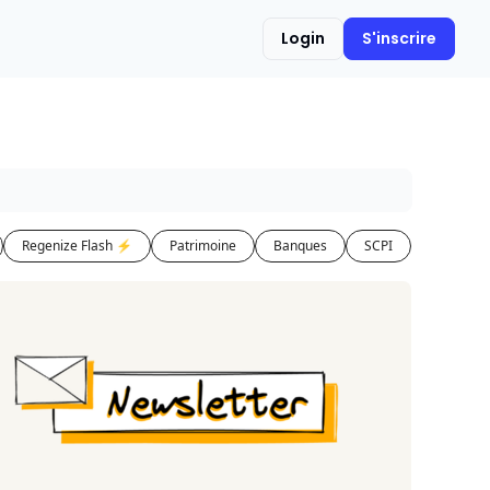
Login
S'inscrire
Regenize Flash ⚡️
Patrimoine
Banques
SCPI