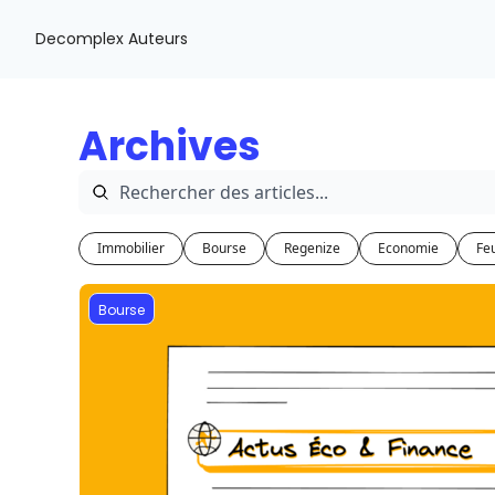
Decomplex
Auteurs
Archives
Immobilier
Bourse
Regenize
Economie
Feu
Bourse