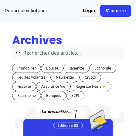
Decomplex
Auteurs
Login
S'inscrire
Archives
Immobilier
Bourse
Regenize
Economie
Feuilles Volantes
Newsletter
Crypto
Fiscalité
Assurance Vie
Regenize Flash ⚡️
Patrimoine
Banques
SCPI